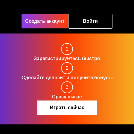
Создать аккаунт
Войти
1
Зарегистрируйтесь быстро
2
Сделайте депозит и получите бонусы
3
Сразу к игре
Играть сейчас