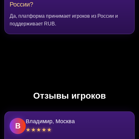
России?
Да, платформа принимает игроков из России и
поддерживает RUB.
Отзывы игроков
Владимир, Москва
В
★★★★★