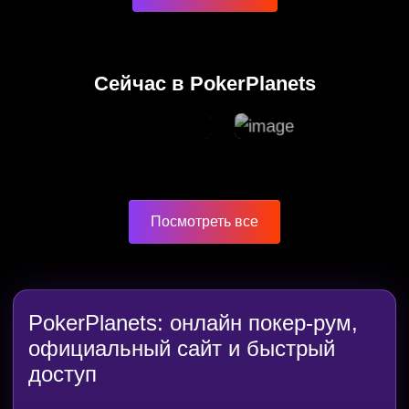
Сейчас в PokerPlanets
Посмотреть все
PokerPlanets: онлайн покер-рум,
официальный сайт и быстрый
доступ