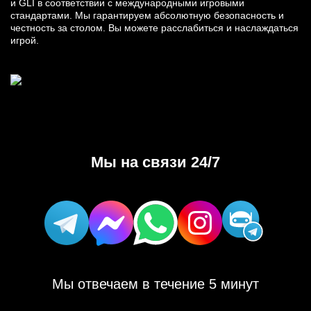
и GLI в соответствии с международными игровыми
стандартами. Мы гарантируем абсолютную безопасность и
честность за столом. Вы можете расслабиться и наслаждаться
игрой.
Мы на связи 24/7
Мы отвечаем в течение 5 минут