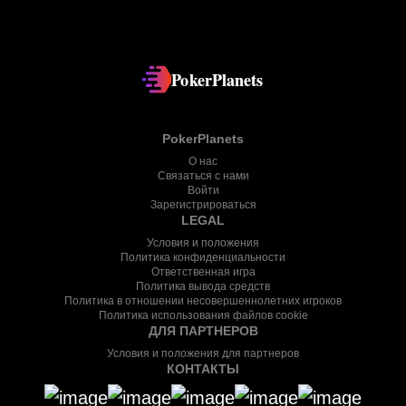
PokerPlanets
PokerPlanets
О нас
Связаться с нами
Войти
Зарегистрироваться
LEGAL
Условия и положения
Политика конфиденциальности
Ответственная игра
Политика вывода средств
Политика в отношении несовершеннолетних игроков
Политика использования файлов cookie
ДЛЯ ПАРТНЕРОВ
Условия и положения для партнеров
КОНТАКТЫ