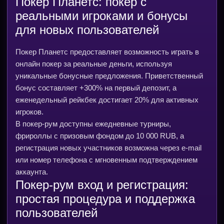
Покер Планетс: покер с
реальными игроками и бонусы
для новых пользователей
Покер Планетс предоставляет возможность играть в
онлайн покер за реальные деньги, используя
уникальные бонусные предложения. Приветственный
бонус составляет +300% на первый депозит, а
еженедельный рейкбек достигает 20% для активных
игроков.
В покер-рум доступны ежедневные турниры,
фрироллы с призовым фондом до 10 000 RUB, а
регистрация новых участников возможна через e-mail
или номер телефона с мгновенным подтверждением
аккаунта.
Покер-рум вход и регистрация:
простая процедура и поддержка
пользователей