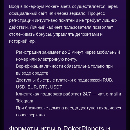
Вход в покер-рум PokerPlanets осуществляется через
официальный сайт или через зеркало. Процесс
регистрации интуитивно понятен и не требует лишних
действий. Личный кабинет пользователя позволяет
отслеживать бонусы, управлять депозитами и
историей игр.
Регистрация занимает до 2 минут через мобильный
номер или электронную почту.
Верификация личности обязательна только при
выводе средств.
Доступны быстрые платежи с поддержкой RUB,
USD, EUR, BTC, USDT.
Клиентская поддержка работает 24/7 — чат, e-mail и
Telegram.
При блокировке домена всегда доступен вход через
новое зеркало.
Форматы игры в PokerPlanets и