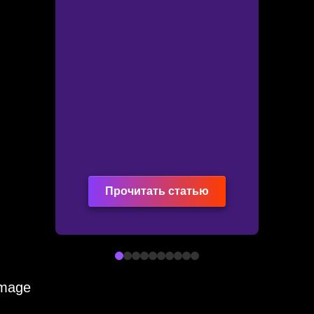
Прочитать статью